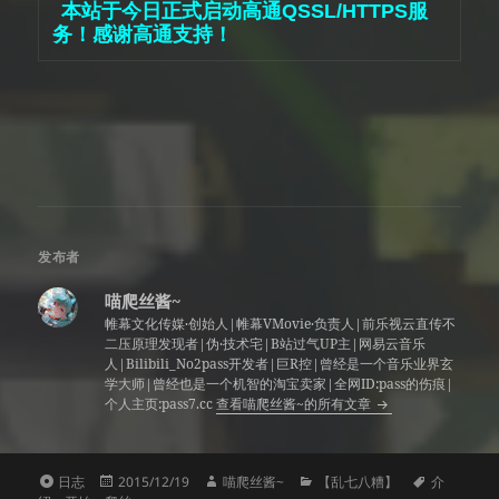
本站于今日正式启动高通QSSL/HTTPS服
务！感谢高通支持！
发布者
喵爬丝酱~
帷幕文化传媒·创始人|帷幕VMovie·负责人|前乐视云直传不
二压原理发现者|伪·技术宅|B站过气UP主|网易云音乐
人|Bilibili_No2pass开发者|巨R控|曾经是一个音乐业界玄
学大师|曾经也是一个机智的淘宝卖家|全网ID:pass的伤痕|
个人主页:pass7.cc
查看喵爬丝酱~的所有文章
格
发
作
分
标
日志
2015/12/19
喵爬丝酱~
【乱七八糟】
介