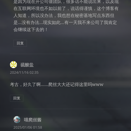
是因为现在开公司做团队，很多话不能说出来，以及现
在互联网环境也不如以前了，说话得谨慎，这个博客有
人知道，所以没办法，我也想在秘密基地写点东西但
是…没有办法…现实如此…有一天我不来公司了我肯定
会继续这下去的！
回复
硫酸盐
说
道：
2024/11/16 02:35
考古，好久了啊……爬丝大大还记得这里吗www
回复
喵爬丝酱
说
道：
2025/01/06 01:58