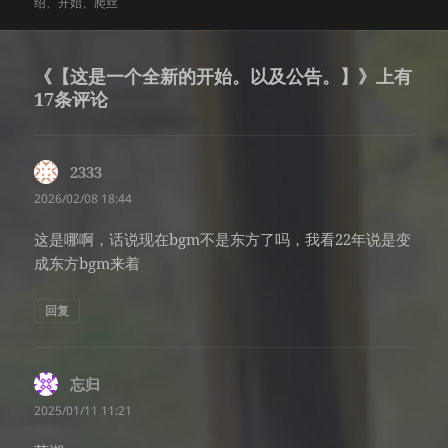
式
布
者
类
签
绍
、
开始
、
爬丝
于
《【这是一个全新的开始。以及公告。】》上有
17条评论
2333
说
道：
2026/02/08 18:44
这是哪啊，话说现在bgm不是东方了吗，我看22年说是变
成东方bgm来着
回复
忘归
说
道：
2025/01/11 11:21