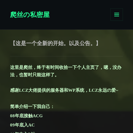
爬丝の私密屋
菜单和
挂件
【这是一个全新的开始。以及公告。】
这里是爬丝，终于有时间收拾一下个人主页了，嗯，没办
法，也暂时只能这样了。
感谢LCZ大佬提供的服务器和WP系统，LCZ永远の爱~
简单介绍一下我自己：
08年底接触ACG
09年底入AC