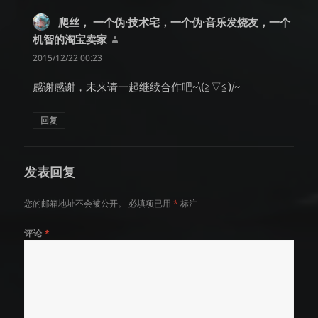
爬丝， 一个伪·技术宅，一个伪·音乐发烧友，一个
机智的淘宝卖家
说
道：
2015/12/22 00:23
感谢感谢，未来请一起继续合作吧~\(≧▽≦)/~
回复
发表回复
您的邮箱地址不会被公开。
必填项已用
*
标注
评论
*