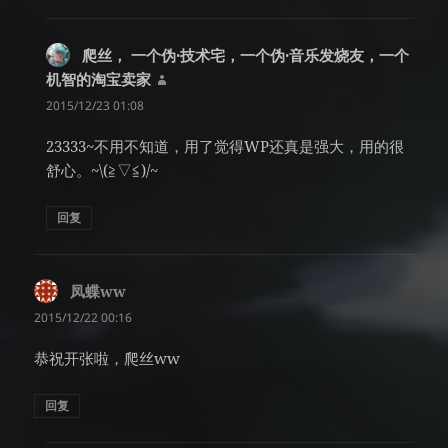
爬丝， 一个伪·技术宅，一个伪·音乐发烧友，一个
机智的淘宝卖家
说
道：
2015/12/23 01:08
23333~不用不知道，用了觉得WP还真是强大，用的很
舒心。~\(≧▽≦)/~
回复
凤蝶ww
说
道：
2015/12/22 00:16
恭祝开张啦，爬丝ww
回复