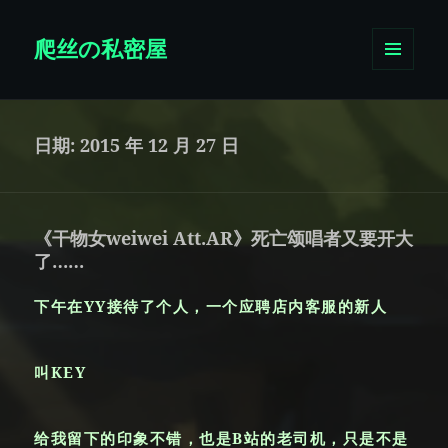
爬丝の私密屋
菜单和
挂件
日期:
2015 年 12 月 27 日
《干物女weiwei Att.AR》死亡颂唱者又要开大
了……
下午在YY接待了个人，一个应聘店内客服的新人
叫KEY
给我留下的印象不错，也是B站的老司机，只是不是