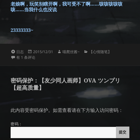
老娘啊，玩笑别瞎开啊，我可受不了啊……咳咳咳咳咳
咳……当我什么也没说
23333333~
格
发
作
分
日志
2015/12/31
喵爬丝酱~
【心情随笔】
式
朋友手机丢了，帮他找，现在查iccid居然要100元了……
布
者
类
有 1 条评论
于
密码保护：【友少同人画师】OVA ツンプリ
【超高质量】
此内容受密码保护。如需查看请在下方输入访问密码：
密码：