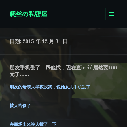
爬丝の私密屋
菜单和
挂件
日期:
2015 年 12 月 31 日
朋友手机丢了，帮他找，现在查iccid居然要100
元了……
朋友的母亲大半夜找我，说她女儿手机丢了
被人给偷了
在商场出来被人撞了一下