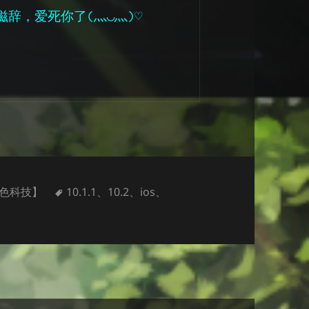
滋辞，爱死你了(⺣◡⺣)♡
标
色科技】
10.1.1
、
10.2
、
ios
、
越狱了……
签