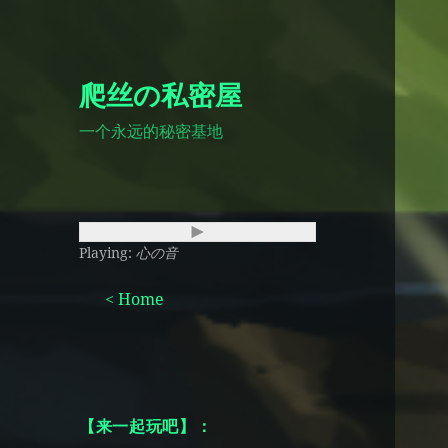
爬丝の私密屋
一个永远的秘密基地
Playing:
心の音
< Home
【来一起玩吧】：