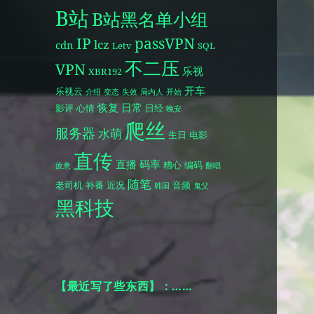
B站
B站黑名单小组
IP
passVPN
lcz
cdn
Letv
SQL
不二压
VPN
乐视
XBR192
开车
乐视云
介绍
变态
失效
局内人
开始
恢复
日常
影评
心情
日经
晚安
爬丝
服务器
水萌
生日
电影
直传
直播
码率
糟心
编码
疲惫
翻唱
随笔
老司机
补番
近况
音频
韩国
鬼父
黑科技
【最近写了些东西】：……