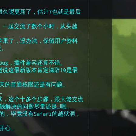
，很久呢更新了，估计7也就是最后
控，一起交流了数个小时，从头越
白苹果了，没办法，保留用户资料
版。
ug，插件兼容还算不错。
佬说这最新版本肯定滋辞10是最
天的普通权限还是有问题…
…
越狱，这个十多个步骤，跟大佬交流
钱解决的问题尽量还是…嗯…
，毕竟没有Safari的越狱洞，
开心…