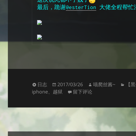
最后，跪谢
@esterTion
 大佬全程帮忙
格
发
作
分
日志
2017/03/26
喵爬丝酱~
【黑
式
布
于终于借着酒劲把10.1.1给
者
类
iphone
、
越狱
留下评论
于