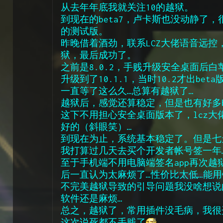
从去年年底我就关注10的越狱。
到现在的beta7，卢卡斯也没动静了
的测试版。
昨晚借着酒劲，联系LCZ大佬语音远
狱，最后成功了。
之前是8.0.2，手贱升级安全桌面后
升级到了10.1.1，当时10.2才出beta
一直等了这么久…总算有越狱了…
越狱后，感觉还算稳定，但是也有好多b
这下不用担心安全桌面版本了，lcz大
好的（斜眼笑）…
到现在为止，系统基本稳定了。但是七
我打算过几天去买个开发者帐号签一年
至于手机端不用电脑端签名app再次
后一直认为太麻烦了…性价比太低…能用
不完美越狱导致的引导问题我没啥想说的
软件还是麻烦…
总之，越狱了，常用插件没毛病，我很
这次说死都不手贱了