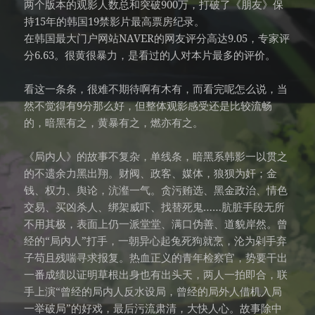
两个版本的观影人数总和突破900万，打破了《朋友》保
持15年的韩国19禁影片最高票房纪录。
在韩国最大门户网站NAVER的网友评分高达9.05，专家评
分6.63。很黄很暴力，是看过的人对本片最多的评价。
看这一条条，很难不期待啊有木有，而看完呢怎么说，当
然不觉得有9分那么好，但整体观影感受还是比较流畅
的，暗黑有之，黄暴有之，燃亦有之。
《局内人》的故事不复杂，单线条，暗黑系韩影一以贯之
的不遗余力黑出翔。财阀、政客、媒体，狼狈为奸；金
钱、权力、舆论，沆瀣一气。贪污贿选、黑金政治、情色
交易、买凶杀人、绑架威吓、找替死鬼……肮脏手段无所
不用其极，表面上仍一派堂堂、满口伪善、道貌岸然。曾
经的“局内人”打手，一朝异心起兔死狗就烹，沦为剁手弃
子苟且残喘寻求报复。热血正义的青年检察官，势要干出
一番成绩以证明草根出身也有出头天，两人一拍即合，联
手上演“曾经的局内人反水设局，曾经的局外人借机入局
一举破局”的好戏，最后污流肃清，大快人心。故事除中