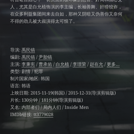
人，尤其是白允植饰演的李主编，长袖善舞、奸猾狡诈，
在众多利益集团间来去自如，那种又阴暗又伪善你又奈何
不得的劲儿被大叔演得太可恨了。
导演
:
禹民镐
编剧
:
禹民镐
/
尹胎镐
主演
:
李秉宪
/
曹承佑
/
白允植
/
李璟荣
/
赵在允
/
更多…
类型:
剧情 / 犯罪
制片国家/地区:
韩国
语言:
韩语
上映日期:
2015-11-19(韩国) / 2015-12-31(导演剪辑版)
片长:
130分钟 / 181分钟(导演剪辑版)
又名:
内部者们 / 局内人们 / Inside Men
IMDb链接:
tt3779028