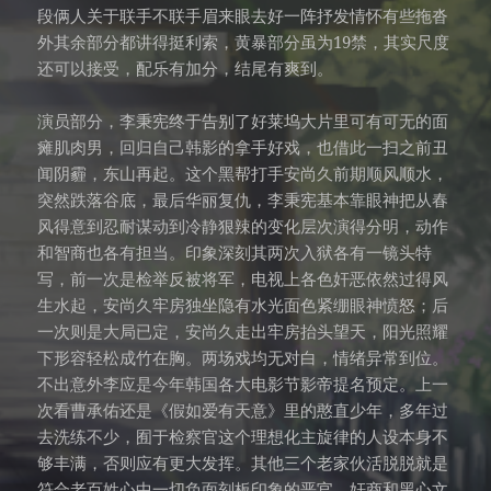
段俩人关于联手不联手眉来眼去好一阵抒发情怀有些拖沓
外其余部分都讲得挺利索，黄暴部分虽为19禁，其实尺度
还可以接受，配乐有加分，结尾有爽到。
演员部分，李秉宪终于告别了好莱坞大片里可有可无的面
瘫肌肉男，回归自己韩影的拿手好戏，也借此一扫之前丑
闻阴霾，东山再起。这个黑帮打手安尚久前期顺风顺水，
突然跌落谷底，最后华丽复仇，李秉宪基本靠眼神把从春
风得意到忍耐谋动到冷静狠辣的变化层次演得分明，动作
和智商也各有担当。印象深刻其两次入狱各有一镜头特
写，前一次是检举反被将军，电视上各色奸恶依然过得风
生水起，安尚久牢房独坐隐有水光面色紧绷眼神愤怒；后
一次则是大局已定，安尚久走出牢房抬头望天，阳光照耀
下形容轻松成竹在胸。两场戏均无对白，情绪异常到位。
不出意外李应是今年韩国各大电影节影帝提名预定。上一
次看曹承佑还是《假如爱有天意》里的憨直少年，多年过
去洗练不少，囿于检察官这个理想化主旋律的人设本身不
够丰满，否则应有更大发挥。其他三个老家伙活脱脱就是
符合老百姓心中一切负面刻板印象的恶官、奸商和黑心文