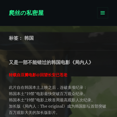
爬丝の私密屋
菜单和
挂件
标签：
韩国
又是一部不能错过的韩国电影《局内人》
转载自豆瓣电影@回望长安已苍老
此片自在韩国本土上映之后，连破多项纪录：
韩国本土“19禁”电影最快突破百万观众纪录。
韩国本土“19禁”电影上映首周最高观影人次纪录。
加长版《局内人：The original》成为韩国影坛首部突破
百万观影大关的加长版影片。