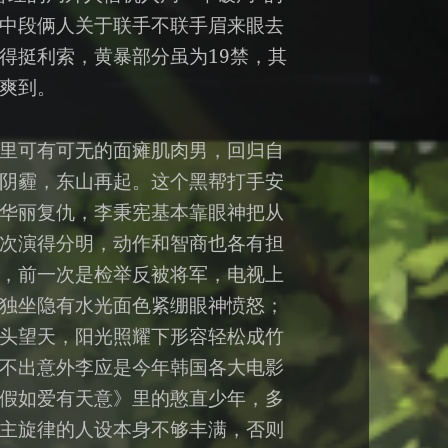
中段俩人关于联手不联手眉来眼去
得挺利索，黄暴部分虽为19禁，其
爽到。
里可有可无的面瘫肌肉男，回归自
阴霾，东山再起。这个黑帮打手安
华丽复仇，李秉宪基本靠眼神把从
次演得分明，动作和智商也各有担
，前一次是检举反被将军，电视上
独坐隐有水光面色紧绷眼神愤怒；
头望天，阳光照耀下形容轻松成竹
不出意外李应是今年韩国各大电影
假如爱有天意》里的憨直少年，多
主旋律的人设本身不够丰满，否则