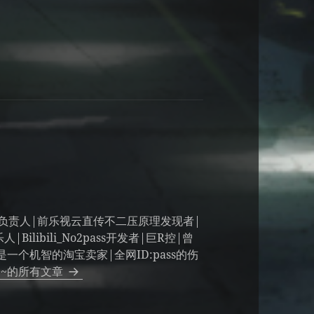
e·负责人|前乐视云直传不二压原理发现者|
ilibili_No2pass开发者|巨R控|曾
一个机智的淘宝卖家|全网ID:pass的伤
~的所有文章