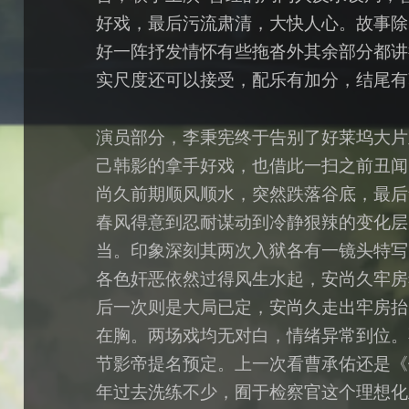
好戏，最后污流肃清，大快人心。故事除
好一阵抒发情怀有些拖沓外其余部分都讲
实尺度还可以接受，配乐有加分，结尾有
演员部分，李秉宪终于告别了好莱坞大片
己韩影的拿手好戏，也借此一扫之前丑闻
尚久前期顺风顺水，突然跌落谷底，最后
春风得意到忍耐谋动到冷静狠辣的变化层
当。印象深刻其两次入狱各有一镜头特写
各色奸恶依然过得风生水起，安尚久牢房
后一次则是大局已定，安尚久走出牢房抬
在胸。两场戏均无对白，情绪异常到位。
节影帝提名预定。上一次看曹承佑还是《
年过去洗练不少，囿于检察官这个理想化