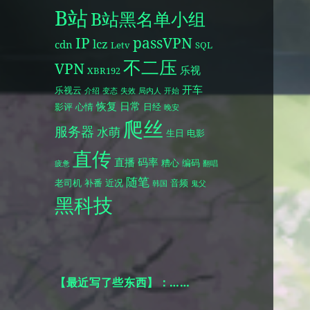
B站
B站黑名单小组
IP
passVPN
lcz
cdn
Letv
SQL
不二压
VPN
乐视
XBR192
开车
乐视云
介绍
变态
失效
局内人
开始
恢复
日常
影评
心情
日经
晚安
爬丝
服务器
水萌
生日
电影
直传
直播
码率
糟心
编码
疲惫
翻唱
随笔
老司机
补番
近况
音频
韩国
鬼父
黑科技
【最近写了些东西】：……