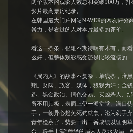
两个版本的观影人数总和突破900万，打
影片最高票房纪录。
在韩国最大门户网站NAVER的网友评分高达
暴力，是看过的人对本片最多的评价。
看这一条条，很难不期待啊有木有，而看
么好，但整体观影感受还是比较流畅的，
《局内人》的故事不复杂，单线条，暗黑
翔。财阀、政客、媒体，狼狈为奸；金钱
选、黑金政治、情色交易、买凶杀人、绑
所不用其极，表面上仍一派堂堂、满口伪
手，一朝异心起兔死狗就烹，沦为剁手弃
青年检察官，势要干出一番成绩以证明草
合，联手上演“曾经的局内人反水设局，