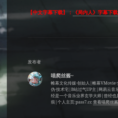
【中文字幕下载】：
《局内人》字幕下载
发布者
喵爬丝酱~
帷幕文化传媒·创始人|帷幕VMovi
伪·技术宅|B站过气UP主|网易云音乐人|B
经是一个音乐业界玄学大师|曾经也是
痕|个人主页:pass7.cc
查看喵爬丝酱