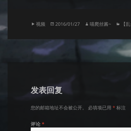
格
发
作
分
视频
2016/01/27
喵爬丝酱~
【乱
式
布
者
类
于
发表回复
您的邮箱地址不会被公开。
必填项已用
*
标注
评论
*