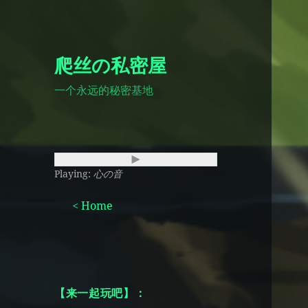
爬丝の私密屋
一个永远的秘密基地
Playing:
心の音
< Home
【来一起玩吧】：