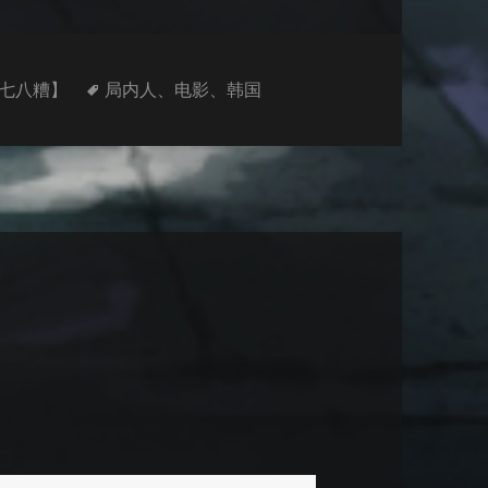
标
七八糟】
局内人
、
电影
、
韩国
签