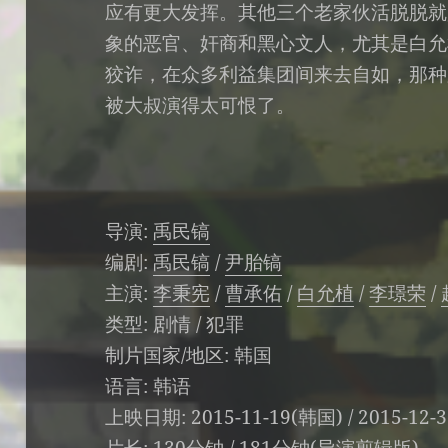
应有更大发挥。其他三个老家伙活脱脱就
象的恶官、奸商和黑心文人，尤其是白允
狡诈，在众多利益集团间来去自如，那种
被大叔演得太可恨了。
导演
:
禹民镐
编剧
:
禹民镐
/
尹胎镐
主演
:
李秉宪
/
曹承佑
/
白允植
/
李璟荣
/
类型:
剧情 / 犯罪
制片国家/地区:
韩国
语言:
韩语
上映日期:
2015-11-19(韩国) / 2015-1
片长:
130分钟 / 181分钟(导演剪辑版)