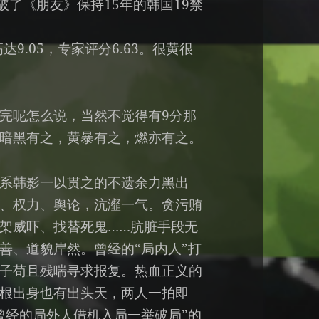
破了《朋友》保持15年的韩国19禁
9.05，专家评分6.63。很黄很
完呢怎么说，当然不觉得有9分那
暗黑有之，黄暴有之，燃亦有之。
系韩影一以贯之的不遗余力黑出
、权力、舆论，沆瀣一气。贪污贿
架威吓、找替死鬼……肮脏手段无
善、道貌岸然。曾经的“局内人”打
子苟且残喘寻求报复。热血正义的
根出身也有出头天，两人一拍即
曾经的局外人借机入局一举破局”的