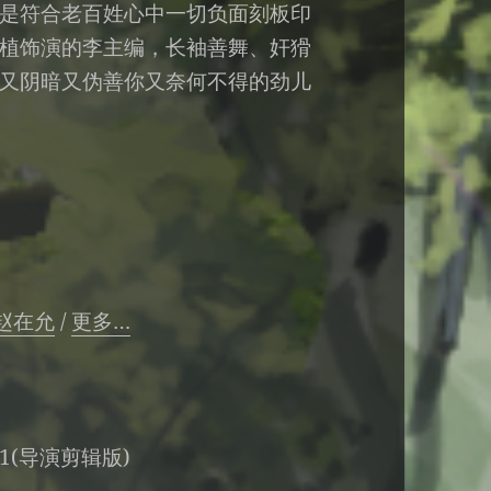
是符合老百姓心中一切负面刻板印
植饰演的李主编，长袖善舞、奸猾
又阴暗又伪善你又奈何不得的劲儿
赵在允
/
更多…
2-31(导演剪辑版)