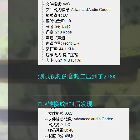
测试视频的音频二压到了218K
FLV转换成MP4后发现