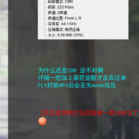
为什么还是CBR 这不对啊
仔细一想加上菊苣提醒才反应过来
FLV封装MP4后会丢失mode信息
【其实是我刚才玩屁股被一群SB给坑