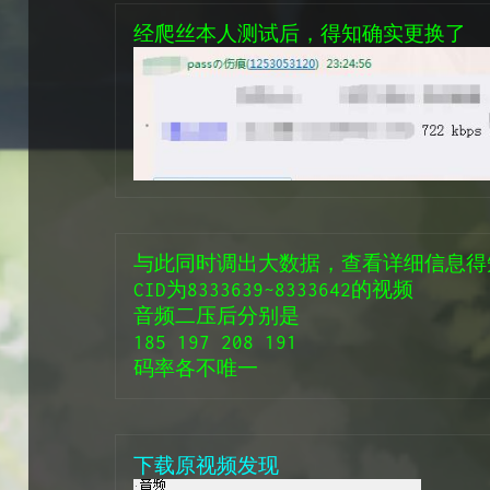
经爬丝本人测试后，得知确实更换了
与此同时调出大数据，查看详细信息得
CID为8333639~8333642的视频
音频二压后分别是
185 197 208 191 
码率各不唯一
下载原视频发现