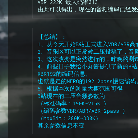
VBR 222K 最大码率313
由此可以得出，现在的音频编码已经发
【总结】：
1、从今天开始B站正式进入VBR/ABR
2、音乐区可以正常被二压投稿了，音
3、这次改变是突然进行的，昨晚的测试还
4、前些日子我给小丸酱提供了新的B
XBR192的编码信息。
也就是走的NERO的192 2pass慢速编码
5、根据本次的测量大概范围可得
B站现在的二压音频参数为
（标准码率：190K~215K ） 
（编码参数VBR/ABR/ABR-2pass ） 
（MaxBit：280K~330K）
其余参数信息不变