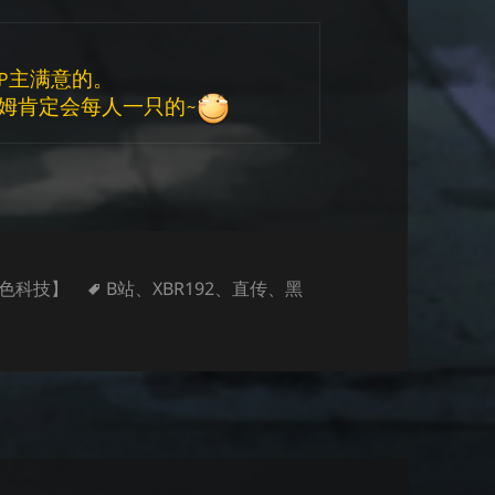
P主满意的。
姆肯定会每人一只的~
标
色科技】
B站
、
XBR192
、
直传
、
黑
式变更为VBR高音质模式
签