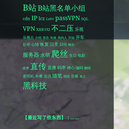
B站
B站黑名单小组
IP
passVPN
lcz
cdn
Letv
SQL
不二压
VPN
乐视
XBR192
开车
乐视云
介绍
变态
失效
局内人
开始
恢复
日常
影评
心情
日经
晚安
爬丝
服务器
水萌
生日
电影
直传
直播
码率
糟心
编码
疲惫
翻唱
随笔
老司机
补番
近况
音频
韩国
鬼父
黑科技
【最近写了些东西】：……