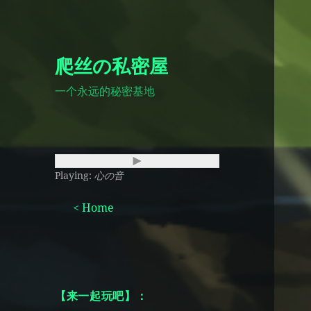
爬丝の私密屋
一个永远的秘密基地
Playing:
心の音
< Home
【来一起玩吧】：