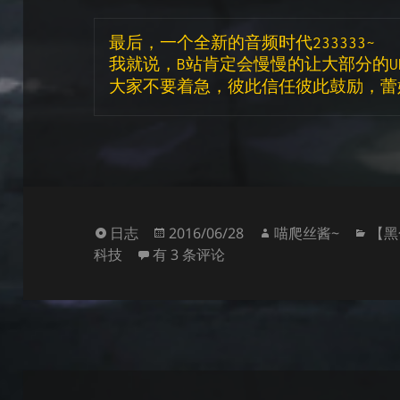
最后，一个全新的音频时代233333~
我就说，B站肯定会慢慢的让大部分的U
大家不要着急，彼此信任彼此鼓励，蕾
格
发
作
分
日志
2016/06/28
喵爬丝酱~
【黑
式
【Nya~】B站新直传音频二压参数已正
布
者
类
科技
有 3 条评论
于