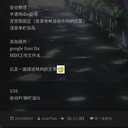
改动整理：
半透明div处理
背景图固定（竖屏将树放在中间的位置）
顶菜单栏加高
添加插件：
google font fix
MD5上传文件名
以及一篇描述辣鸡的文章
5/16
改动PC侧栏溢出
发
作
分
受够这辣鸡站了
2016/05/01
esterTion
【乱七八糟】
有 1 条评论
布
者
类