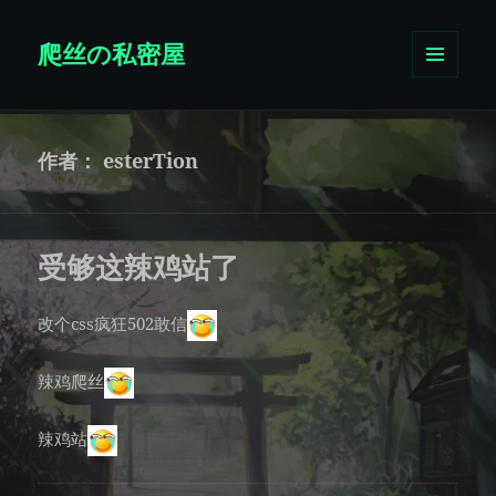
爬丝の私密屋
菜单和
挂件
作者：
esterTion
受够这辣鸡站了
改个css疯狂502敢信
辣鸡爬丝
辣鸡站