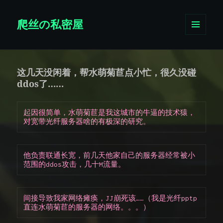
爬丝の私密屋
菜单和
挂件
这几天没闲着，帮水萌菊苣点小忙，很久没碰
ddos了……
起因很简单，水萌菊苣是我这城市的牛逼的技术猿，
对宽带光纤服务器啥的有极深的研究。
他负责联通长宽，前几天他家自己的服务器经常被小
范围的ddos攻击，几十M流量。
间接导致我家网络瘫痪，JJ崩死该……（我是光纤pptp
直连水萌菊苣的服务器的网络。。。）