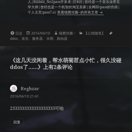
人|Bilibili_No2pass开发者|巨R控|曾经是一个音乐业界玄
学大师|曾经也是一个机智的淘宝卖家|全网ID:pass的伤痕|
个人主页:pass7.cc
查看喵爬丝酱~的所有文章
格
发
作
分
标
日志
2016/04/10
喵爬丝酱~
【心情随笔】
式
布
者
类
签
ddos
、
攻击
、
服务器
、
水萌
、
路由器
于
《这几天没闲着，帮水萌菊苣点小忙，很久没碰
ddos了……》上有2条评论
Reghzar
说
道：
2016/04/10 21:41
2333333333333333333可啪
回复