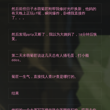
然后前些日子水萌菊苣刚帮我修好光纤换新，他妈的
有天晚上正玩cf呢，瞬间爆炸，卧槽我直接炸
了。。。
然后发现pptp又断了，我以为大姨妈了，10分钟后恢
复。
第二天水萌菊苣说这几天总有人捅毛蛋，打小额
ddos。
菊苣一生气，直接找人查IP查是哪打的。
结果