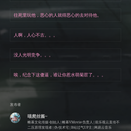
往死里玩他，恶心的人就得恶心的去对待他。
人啊，人心不古。。。
没人光明竞争。。。
唉，纪念下这傻逼，谁让你惹水萌菊苣了。。。
发布者
喵爬丝酱~
帷幕文化传媒·创始人|帷幕VMovie·负责人|前乐视云直传不
二压原理发现者|伪·技术宅|B站过气UP主|网易云音乐