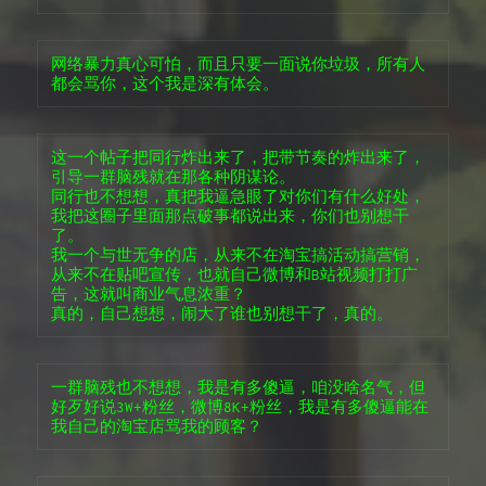
网络暴力真心可怕，而且只要一面说你垃圾，所有人
都会骂你，这个我是深有体会。
这一个帖子把同行炸出来了，把带节奏的炸出来了，
引导一群脑残就在那各种阴谋论。

同行也不想想，真把我逼急眼了对你们有什么好处，
我把这圈子里面那点破事都说出来，你们也别想干
了。

我一个与世无争的店，从来不在淘宝搞活动搞营销，
从来不在贴吧宣传，也就自己微博和B站视频打打广
告，这就叫商业气息浓重？

真的，自己想想，闹大了谁也别想干了，真的。
一群脑残也不想想，我是有多傻逼，咱没啥名气，但
好歹好说3W+粉丝，微博8K+粉丝，我是有多傻逼能在
我自己的淘宝店骂我的顾客？