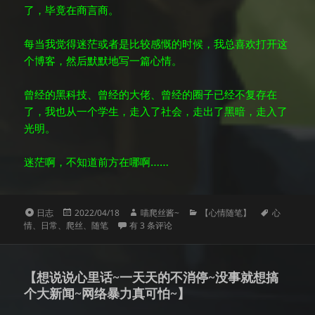
了，毕竟在商言商。
每当我觉得迷茫或者是比较感慨的时候，我总喜欢打开这
个博客，然后默默地写一篇心情。
曾经的黑科技、曾经的大佬、曾经的圈子已经不复存在
了，我也从一个学生，走入了社会，走出了黑暗，走入了
光明。
迷茫啊，不知道前方在哪啊……
格
发
作
分
标
日志
2022/04/18
喵爬丝酱~
【心情随笔】
心
式
布
22年了，我的天啊，这日子过得可真快啊~
者
类
签
情
、
日常
、
爬丝
、
随笔
有 3 条评论
于
【想说说心里话~一天天的不消停~没事就想搞
个大新闻~网络暴力真可怕~】