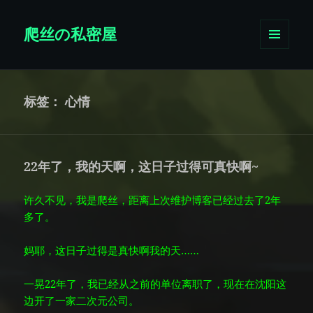
爬丝の私密屋
菜单和
挂件
标签：
心情
22年了，我的天啊，这日子过得可真快啊~
许久不见，我是爬丝，距离上次维护博客已经过去了2年
多了。
妈耶，这日子过得是真快啊我的天……
一晃22年了，我已经从之前的单位离职了，现在在沈阳这
边开了一家二次元公司。