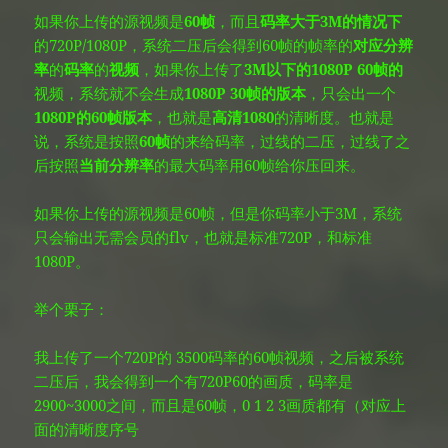
如果你上传的源视频是
60帧
，而且
码率大于3M的情况下
的720P/1080P，系统二压后会得到60帧的帧率的
对应分辨
率
的
码率
的
视频
，如果你上传了
3M以下的1080P 60帧的
视频，系统就不会生成
1080P 30帧的版本
，只会出一个
1080P的60帧版本
，也就是
高清1080
的清晰度。也就是
说，系统是按照
60帧
的来给码率，过线的二压，过线了之
后按照
当前分辨率
的最大码率用60帧给你压回来。
如果你上传的源视频是60帧，但是你码率小于3M，系统
只会输出无需会员的flv，也就是标准720P，和标准
1080P。
举个栗子：
我上传了一个720P的 3500码率的60帧视频，之后被系统
二压后，我会得到一个有720P60的画质，码率是
2900~3000之间，而且是60帧，0 1 2 3画质都有（对应上
面的清晰度序号