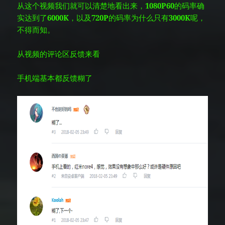
从这个视频我们就可以清楚地看出来，
1080P60
的码率确
实达到了
6000K
，以及
720P
的码率为什么只有
3000K
呢，
不得而知。
从视频的评论区反馈来看
手机端基本都反馈糊了