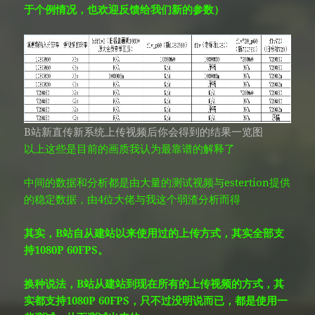
于个例情况，也欢迎反馈给我们新的参数）
B站新直传新系统上传视频后你会得到的结果一览图
以上这些是目前的画质我认为最靠谱的解释了
中间的数据和分析都是由大量的测试视频与estertion提供
的稳定数据，由4位大佬与我这个弱渣分析而得
其实，B站自从建站以来使用过的上传方式，其实全部支
持1080P 60FPS。
换种说法，B站从建站到现在所有的上传视频的方式，其
实都支持1080P 60FPS，只不过没明说而已，都是使用一