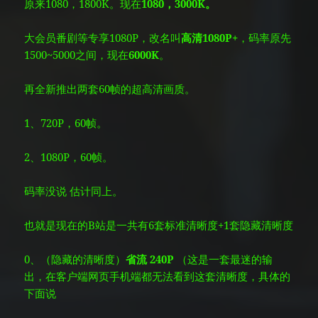
原来1080，1800K。现在
1080，3000K。
大会员番剧等专享1080P，改名叫
高清1080P+
，码率原先
1500~5000之间，现在
6000K
。
再全新推出两套60帧的超高清画质。
1、720P，60帧。
2、1080P，60帧。
码率没说
估计同上。
也就是现在的B站是一共有6套标准清晰度+1套隐藏清晰度
0、（隐藏的清晰度）
省流 240P
（这是一套最迷的输
出，在客户端网页手机端都无法看到这套清晰度，具体的
下面说