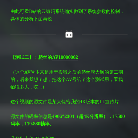
由此可看B站的云编码系统确实做到了系统参数的控制，
具体的分析下面再说
【测试二】：爬丝的
AV10000002
（这个AV号本来是用于投我之后的爬丝膜大触的第二期
的，后来我想了想，把这个AV号给了这个测试用，看我
牺牲多大，哎…）
这个视频的源文件是某大佬给我的4K版本的LL宣传片
源文件的码率信息是
4906*2304（超4K分辨率），17500
码率，119.880帧率。