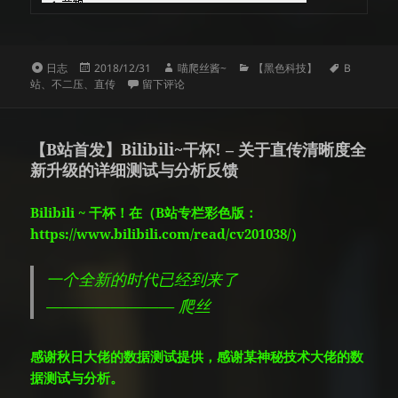
格
发
作
分
标
日志
2018/12/31
喵爬丝酱~
【黑色科技】
B
式
布
于确定B站支持High4.2完美不二压
者
类
签
站
、
不二压
、
直传
留下评论
于
【B站首发】Bilibili~干杯! – 关于直传清晰度全
新升级的详细测试与分析反馈
Bilibili ~ 干杯！在（B站专栏彩色版：
https://www.bilibili.com/read/cv201038/）
一个全新的时代已经到来了
———————— 爬丝
感谢秋日大佬的数据测试提供，感谢某神秘技术大佬的数
据测试与分析。