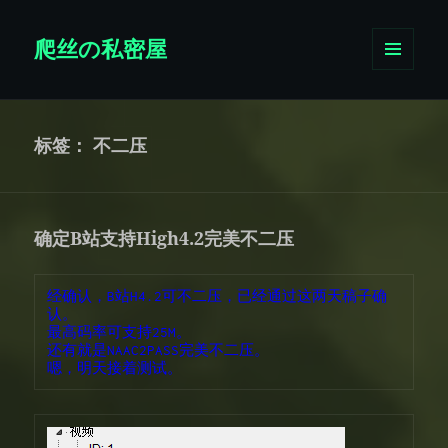
爬丝の私密屋
菜单和
挂件
标签：
不二压
确定B站支持High4.2完美不二压
经确认，B站H4.2可不二压，已经通过这两天稿子确
认。
最高码率可支持25M。
还有就是NAAC2PASS完美不二压。
嗯，明天接着测试。